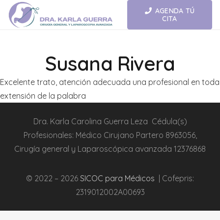
AGENDA TÚ
CITA
Susana Rivera
Excelente trato, atención adecuada una profesional en toda
extensión de la palabra
Dra.
Karla Carolina Guerra Leza
Cédula(s)
Profesionales:
Médico Cirujano Partero
8963056,
Cirugía general y L
aparoscópica
avanzada
12376868
© 2022 – 2026
SICOC para Médicos
| Cofepris:
2319012002A00693