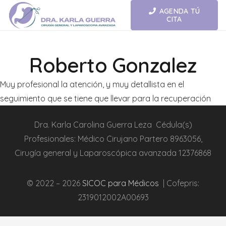
AGENDA TÚ
CITA
Roberto Gonzalez
Muy profesional la atención, y muy detallista en el
seguimiento que se tiene que llevar para la recuperación
Dra.
Karla Carolina Guerra Leza
Cédula(s)
Profesionales:
Médico Cirujano Partero
8963056,
Cirugía general y L
aparoscópica
avanzada
12376868
© 2022 – 2026
SICOC para Médicos
| Cofepris:
2319012002A00693