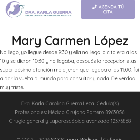
AGENDA TÚ
CITA
Mary Carmen López
No llego, yo llegue desde 9:30 y ella no llego la cita era a las
10 y se dieron 10:30 y no llegaba, después la recepcionistas
súper pésima atención me dijeron que llegaba a las 11:00, fui
a dar la vuelta al mundo para consultar y nada. De verdad
muy triste.
Dra.
Karla Carolina Guerra Leza
Cédula(s)
Profesionales:
Médico Cirujano Partero
8963056,
Cirugía general y L
aparoscópica
avanzada
12376868
© 2022 – 2026
SICOC para Médicos
| Cofepris: