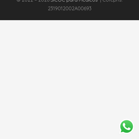
2319012002A00693