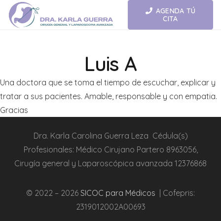
AGENDA TÚ
CITA
Luis A
Una doctora que se toma el tiempo de escuchar, explicar y
tratar a sus pacientes. Amable, responsable y con empatia.
Gracias
Dra.
Karla Carolina Guerra Leza
Cédula(s)
Profesionales:
Médico Cirujano Partero
8963056,
Cirugía general y L
aparoscópica
avanzada
12376868
© 2022 – 2026
SICOC para Médicos
| Cofepris:
2319012002A00693