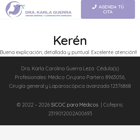
AGENDA TÚ
CITA
Kerén
Buena explicación, detallada y puntual. Excelente atención!!
Dra.
Karla Carolina Guerra Leza
Cédula(s)
Profesionales:
Médico Cirujano Partero
8963056,
Cirugía general y L
aparoscópica
avanzada
12376868
© 2022 – 2026
SICOC para Médicos
| Cofepris:
2319012002A00693