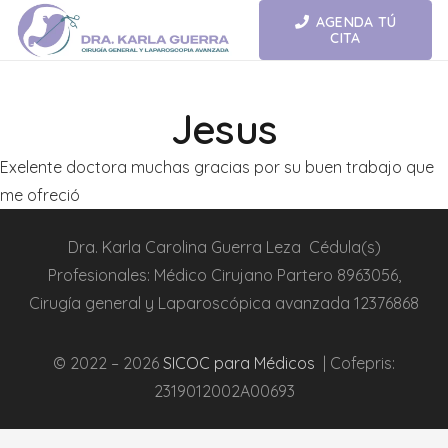
AGENDA TÚ
CITA
Jesus
Exelente doctora muchas gracias por su buen trabajo que
me ofreció
Dra.
Karla Carolina Guerra Leza
Cédula(s)
Profesionales:
Médico Cirujano Partero
8963056,
Cirugía general y L
aparoscópica
avanzada
12376868
© 2022 – 2026
SICOC para Médicos
| Cofepris:
2319012002A00693